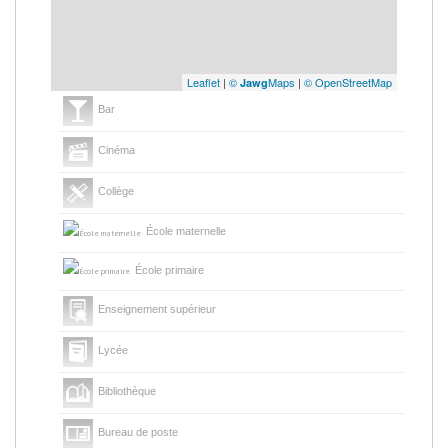
Leaflet
|
©
Maps
|
© OpenStreetMap
Jawg
Bar
Cinéma
Collège
École maternelle
École primaire
Enseignement supérieur
Lycée
Bibliothèque
Bureau de poste