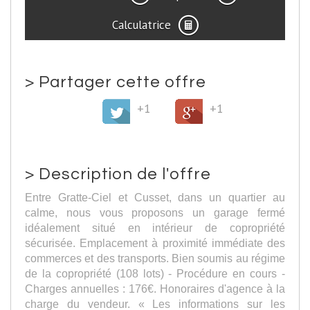
Calculatrice
>
Partager cette offre
+1
+1
>
Description de l'offre
Entre Gratte-Ciel et Cusset, dans un quartier au
calme, nous vous proposons un garage fermé
idéalement situé en intérieur de copropriété
sécurisée. Emplacement à proximité immédiate des
commerces et des transports. Bien soumis au régime
de la copropriété (108 lots) - Procédure en cours -
Charges annuelles : 176€. Honoraires d'agence à la
charge du vendeur. « Les informations sur les