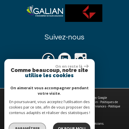
Suivez-nous
On en reste là
Comme beaucoup, notre site
utilise les cookies
On aimerait vous accompagner pendant
votre visite.
© 2026 | Tous droits réservés | Traduction powered by Google
En poursuivant, vous acceptez l'utilisation des
Plan du site
-
Mentions légales
-
Nos honoraires
-
Liens
-
Admin
-
Politiques de
traitements des données à caractère personnel
-
Toutes nos annonces
-
Politique
cookies par ce site, afin de vous proposer des
RGPD
contenus adaptés et réaliser des statistiques !
Site internet compatible multi-supports,
un seul site adaptable à tous les types d'écrans.
PARAMÉTRER
OK POUR MOI !