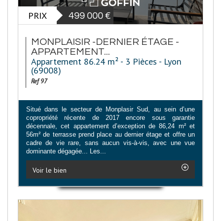
PRIX
499 000
€
MONPLAISIR -DERNIER ÉTAGE -
APPARTEMENT...
Appartement 86.24 m² - 3 Pièces - Lyon
(69008)
Ref 97
Situé dans le secteur de Monplasir Sud, au sein d’une
copropriété récente de 2017 encore sous garantie
décennale, cet appartement d’exception de 86,24 m² et
56m² de terrasse prend place au dernier étage et offre un
cadre de vie rare, sans aucun vis-à-vis, avec une vue
dominante dégagée... Les...
Voir le bien