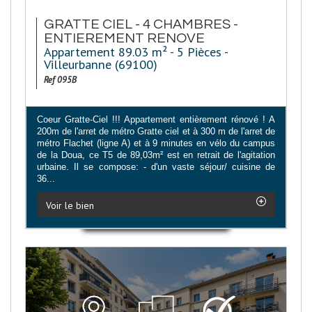
GRATTE CIEL - 4 CHAMBRES -
ENTIEREMENT RENOVE
Appartement 89.03 m² - 5 Pièces -
Villeurbanne (69100)
Ref 095B
Coeur Gratte-Ciel !!! Appartement entièrement rénové ! A
200m de l'arret de métro Gratte ciel et à 300 m de l'arret de
métro Flachet (ligne A) et à 9 minutes en vélo du campus
de la Doua, ce T5 de 89,03m² est en retrait de l'agitation
urbaine. Il se compose: - d'un vaste séjour/ cuisine de
36...
Voir le bien