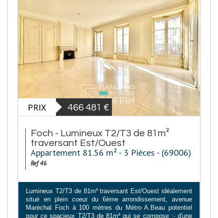
PRIX
466 481
€
Foch - Lumineux T2/T3 de 81m²
traversant Est/Ouest
Appartement 81.56 m² - 3 Pièces - (69006)
Ref 46
Lumineux T2/T3 de 81m² traversant Est/Ouest idéalement
situé en plein coeur du 6ème arrondissement, avenue
Maréchal Foch à 100 mètres du Métro A.Beau potentiel
pour ce spacieux T2/T3 de 81m² qui se compose :- d'une