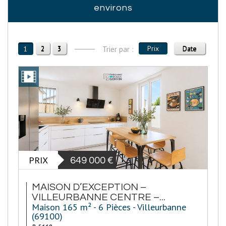
environs
2
3
Prix
Date
1
Trier par :
PRIX
649 000
€
MAISON D’EXCEPTION –
VILLEURBANNE CENTRE –...
Maison 165 m² - 6 Pièces - Villeurbanne
(69100)