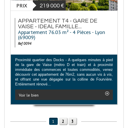
PRIX
219 000
€
APPARTEMENT T4 - GARE DE
VAISE - IDEAL FAMILLE...
Appartement 76.03 m² - 4 Pièces - Lyon
(69009)
Ref 0094
Proximité quartier des Docks - A quelques minutes à pied
de la gare de Vaise (métro D et train) et à proximité
immédiate des commerces et toutes commodités, venez
découvrir cet appartement de 76m2, sans aucun vis à vis,
et offrant une vue dégagée sur la colline de Fourvière.
Entièrement rénové...
Voir le bien
2
3
1