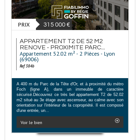
PRIX
315 000
€
APPARTEMENT T2 DE 52 M2
RENOVE - PROXIMITE PARC...
Appartement 52.02 m² - 2 Pièces - Lyon
(69006)
Ref 384b
A 400 m du Parc de la Tête d'Or, et à proximité du métro
Foch (ligne A), dans un immeuble de caractère
sécurisé.Découvrez ce très bel appartement T2 de 52.02
m2 situé au 3e étage avec ascenseur, au calme avec son
orientation sur l'intérieur de la copropriété. Il est composé
d'une entrée, un...
Voir le bien