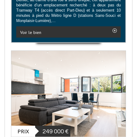
bénéficie d’un emplacement recherché : à deux pas du
Tramway T4 (accès direct Part-Dieu) et à seulement 10
minutes à pied du Métro ligne D (stations Sans-Souci et
Monplaisir-Lumière),...
Voir le bien
PRIX
249 000
€