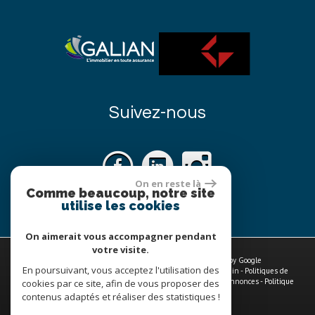
Suivez-nous
On en reste là
Comme beaucoup, notre site
utilise les cookies
On aimerait vous accompagner pendant
votre visite.
© 2026 | Tous droits réservés | Traduction powered by Google
En poursuivant, vous acceptez l'utilisation des
Plan du site
-
Mentions légales
-
Nos honoraires
-
Liens
-
Admin
-
Politiques de
traitements des données à caractère personnel
-
Toutes nos annonces
-
Politique
cookies par ce site, afin de vous proposer des
RGPD
contenus adaptés et réaliser des statistiques !
Site internet compatible multi-supports,