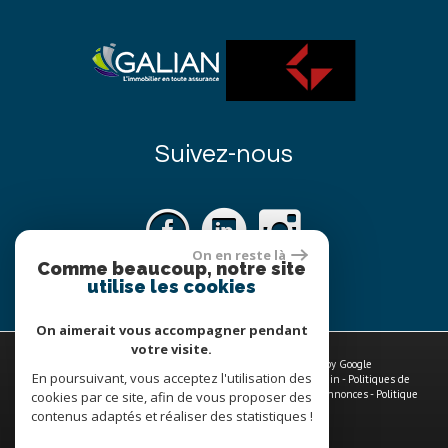
Suivez-nous
On en reste là
Comme beaucoup, notre site
utilise les cookies
On aimerait vous accompagner pendant
votre visite.
© 2026 | Tous droits réservés | Traduction powered by Google
En poursuivant, vous acceptez l'utilisation des
Plan du site
-
Mentions légales
-
Nos honoraires
-
Liens
-
Admin
-
Politiques de
traitements des données à caractère personnel
-
Toutes nos annonces
-
Politique
cookies par ce site, afin de vous proposer des
RGPD
contenus adaptés et réaliser des statistiques !
Site internet compatible multi-supports,