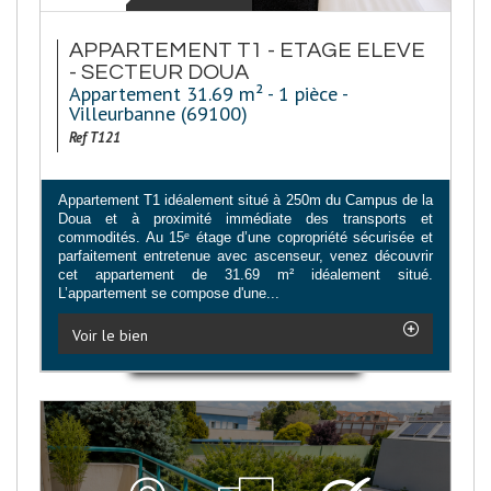
APPARTEMENT T1 - ETAGE ELEVE
- SECTEUR DOUA
Appartement 31.69 m² - 1 pièce -
Villeurbanne (69100)
Ref T121
Appartement T1 idéalement situé à 250m du Campus de la
Doua et à proximité immédiate des transports et
commodités. Au 15ᵉ étage d’une copropriété sécurisée et
parfaitement entretenue avec ascenseur, venez découvrir
cet appartement de 31.69 m² idéalement situé.
L’appartement se compose d'une...
Voir le bien