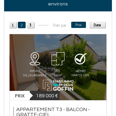
environs
1
3
Prix
Date
2
Trier par :
PRIX
189 000
€
APPARTEMENT T3 - BALCON -
GRATTE-CIEL