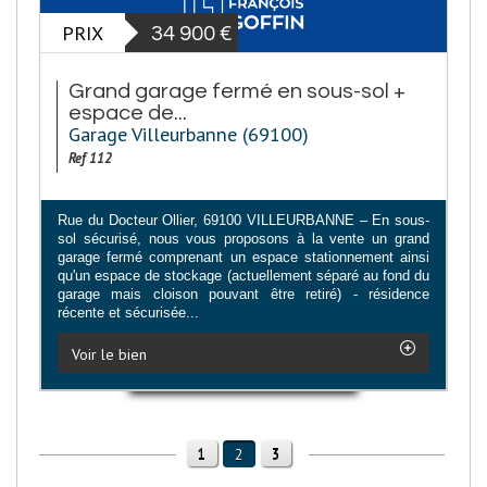
PRIX
34 900
€
Grand garage fermé en sous-sol +
espace de...
Garage Villeurbanne (69100)
Ref 112
Rue du Docteur Ollier, 69100 VILLEURBANNE – En sous-
sol sécurisé, nous vous proposons à la vente un grand
garage fermé comprenant un espace stationnement ainsi
qu'un espace de stockage (actuellement séparé au fond du
garage mais cloison pouvant être retiré) - résidence
récente et sécurisée...
Voir le bien
1
3
2