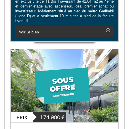
en exclusivité ce T1 Bis Traversant de 41,04 m2 au 4ème
et dernier étage avec ascenseur, idéal premier achat ou
investisseur. Idéalement situé au pied du métro Garibaldi
(Ligne D) et à seulement 10 minutes à pied de la faculté
Lyon III...
Voir le bien
PRIX
174 900
€