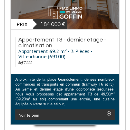
PRIX
184 000
€
Appartement T3 - dernier étage -
climatisation
Appartement 69.2 m² - 3 Pièces -
Villeurbanne (69100)
Ref T111
A proximité de la place Grandclément, de ses nombreux
commerces et transports en commun (tramway T6 etT3).
Au 2ème et dernier étage d'une copropriété sécurisée,
nous vous proposons cet appartement T3 de 49,50m²
(69,20m² au sol) comprenant une entrée, une cuisine
équipée ouverte sur le séjour,...
Voir le bien