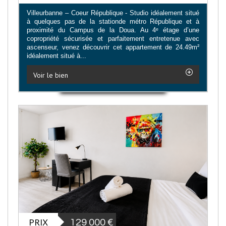
Villeurbanne – Coeur République - Studio idéalement situé
à quelques pas de la stationde métro République et à
proximité du Campus de la Doua. Au 4ᵉ étage d’une
copropriété sécurisée et parfaitement entretenue avec
ascenseur, venez découvrir cet appartement de 24.49m²
idéalement situé à...
Voir le bien
PRIX
129 000
€