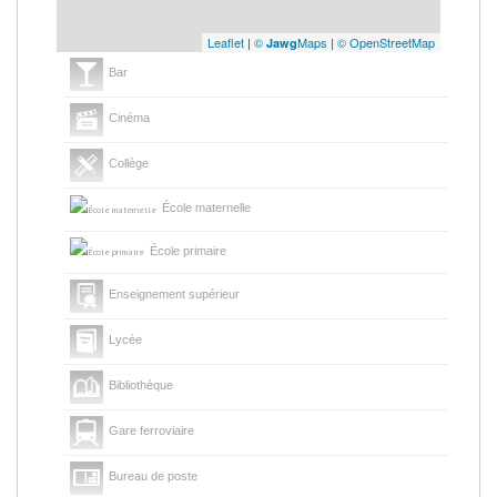
Leaflet
|
©
Maps
|
© OpenStreetMap
Jawg
Bar
Cinéma
Collège
École maternelle
École primaire
Enseignement supérieur
Lycée
Bibliothèque
Gare ferroviaire
Bureau de poste