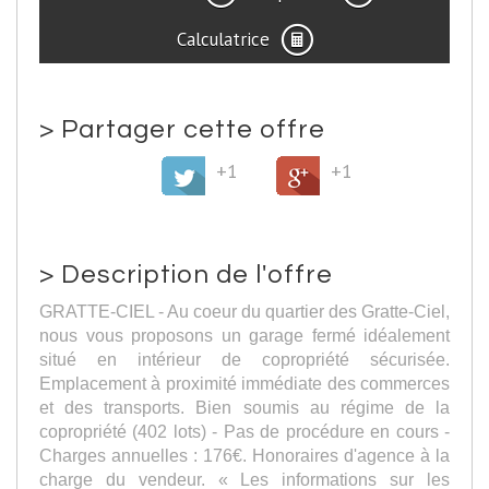
Calculatrice
>
Partager cette offre
+1
+1
>
Description de l'offre
GRATTE-CIEL - Au coeur du quartier des Gratte-Ciel,
nous vous proposons un garage fermé idéalement
situé en intérieur de copropriété sécurisée.
Emplacement à proximité immédiate des commerces
et des transports. Bien soumis au régime de la
copropriété (402 lots) - Pas de procédure en cours -
Charges annuelles : 176€. Honoraires d'agence à la
charge du vendeur. « Les informations sur les