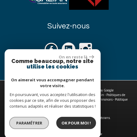
Suivez-nous
On en reste là
Comme beaucoup, notre site
utilise les cookies
On aimerait vous accompagner pendant
votre visite.
© 2026 | Tous droits réservés | Traduction powered by Google
En poursuivant, vous acceptez l'utilisation des
Plan du site
-
Mentions légales
-
Nos honoraires
-
Liens
-
Admin
-
Politiques de
traitements des données à caractère personnel
-
Toutes nos annonces
-
Politique
cookies par ce site, afin de vous proposer des
RGPD
contenus adaptés et réaliser des statistiques !
Site internet compatible multi-supports,
un seul site adaptable à tous les types d'écrans.
PARAMÉTRER
OK POUR MOI !