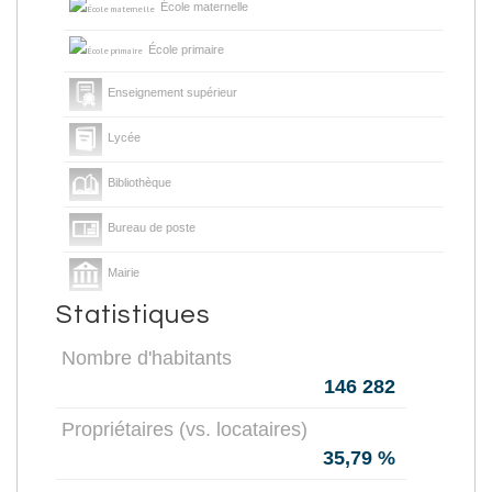
École maternelle
École primaire
Enseignement supérieur
Lycée
Bibliothèque
Bureau de poste
Mairie
Statistiques
Presse et Tabac
Nombre d'habitants
146 282
Propriétaires (vs. locataires)
35,79 %