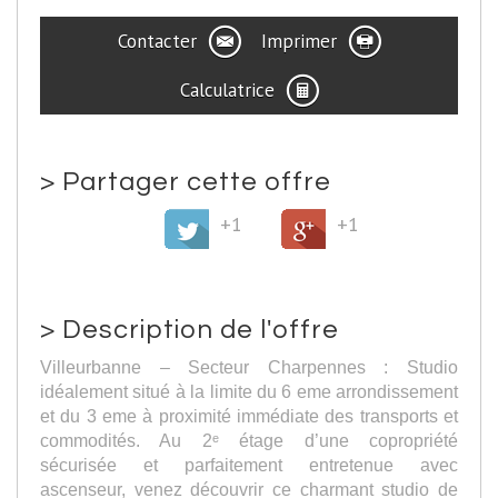
Contacter
Imprimer
Calculatrice
>
Partager cette offre
+1
+1
>
Description de l'offre
Villeurbanne – Secteur Charpennes : Studio
idéalement situé à la limite du 6 eme arrondissement
et du 3 eme à proximité immédiate des transports et
commodités. Au 2ᵉ étage d’une copropriété
sécurisée et parfaitement entretenue avec
ascenseur, venez découvrir ce charmant studio de