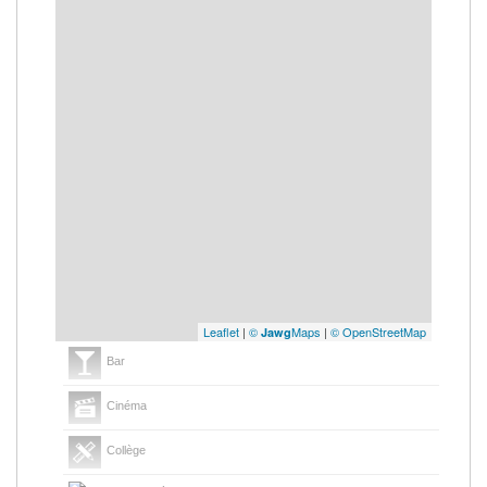
Leaflet
|
©
Maps
|
© OpenStreetMap
Jawg
Bar
Cinéma
Collège