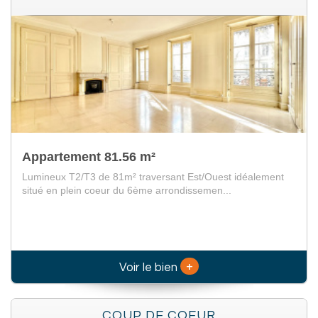
Appartement 81.56 m²
Lumineux T2/T3 de 81m² traversant Est/Ouest idéalement
situé en plein coeur du 6ème arrondissemen...
+
Voir le bien
COUP DE COEUR