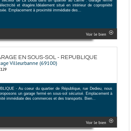
e secteur de La Doua dans un quartier au calme : Garage fermé
électrcité et étagère.Idéalement situé en intérieur de copropriété
isée. Emplacement à proximité immédiate des...
Voir le bien
RAGE EN SOUS-SOL - REPUBLIQUE
age Villeurbanne (69100)
T129
LIQUE - Au coeur du quartier de République, rue Dedieu, nous
proposons un garage fermé en sous-sol sécurisé. Emplacement à
mité immédiate des commerces et des transports. Bien...
Voir le bien