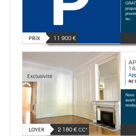
GRATT
propo
proxi
au...
PRIX
11 900
€
AP
14
App
Exclusivité
Ref 
Nous 
avant 
rendez
LOYER
2 180 €
CC*