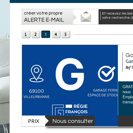
créer votre propre
et recevez les biens correspondants à
votre recherche da
ALERTE E-MAIL
1
2
4
5
3
Ga
Gar
Ref 
GRATT
nous
Empl
transp
PRIX
Nous consulter