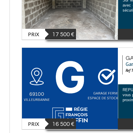
Sur l
avec 
sécur
PRIX
17 500
€
GA
Gar
Ref 
REPUB
vous 
proxi
PRIX
16 500
€