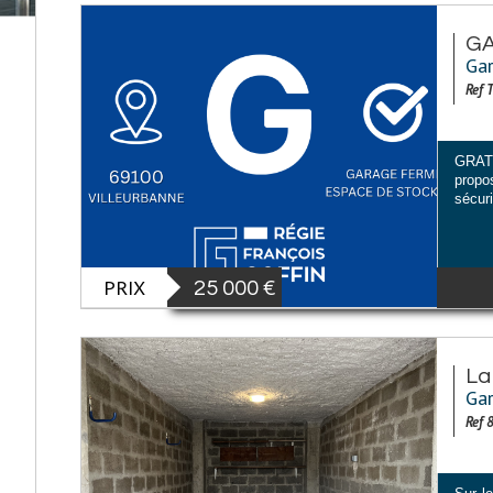
GA
Gar
Ref 
GRATT
propo
sécur
PRIX
25 000
€
La
Gar
Ref 