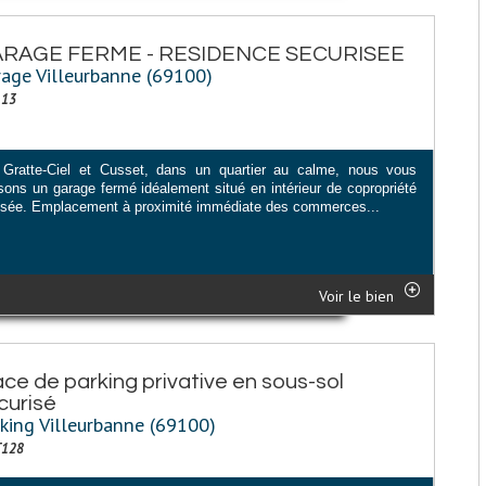
RAGE FERME - RESIDENCE SECURISEE
age Villeurbanne (69100)
113
 Gratte-Ciel et Cusset, dans un quartier au calme, nous vous
sons un garage fermé idéalement situé en intérieur de copropriété
isée. Emplacement à proximité immédiate des commerces...
Voir le bien
ace de parking privative en sous-sol
curisé
king Villeurbanne (69100)
T128