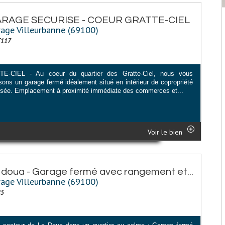
RAGE SECURISE - COEUR GRATTE-CIEL
age Villeurbanne (69100)
T117
E-CIEL - Au coeur du quartier des Gratte-Ciel, nous vous
sons un garage fermé idéalement situé en intérieur de copropriété
isée. Emplacement à proximité immédiate des commerces et...
Voir le bien
 doua - Garage fermé avec rangement et...
age Villeurbanne (69100)
85