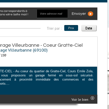
Envoyer
ns votre boîte mail !
Prix
Date
Trier par :
rage Villeurbanne - Coeur Gratte-Ciel
age Villeurbanne (69100)
T 130
E-CIEL - Au coeur du quartier de Gratte-Ciel, Cours Emile Zola,
 vous proposons un garage fermé en sous-sol sécurisé.
acement à proximité immédiate des commerces et des
orts....
Voir le bien