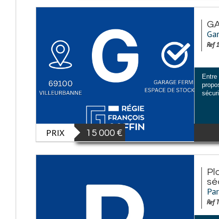
GA
Gar
Ref 
Entre
propo
sécur
PRIX
15 000
€
Pl
sé
Par
Ref 