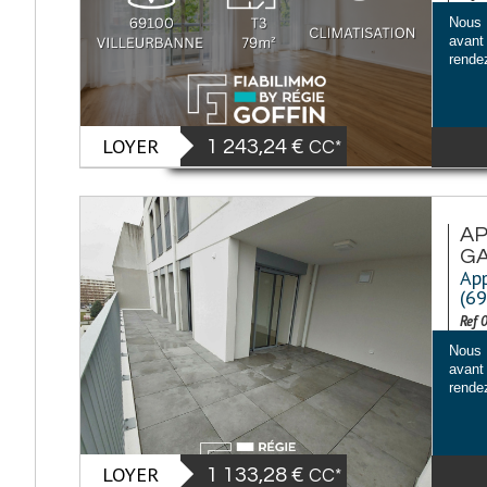
Nous 
avant 
rendez
LOYER
1 243,24 €
CC*
AP
GA
App
(6
Ref 
Nous 
avant 
rendez
LOYER
1 133,28 €
CC*