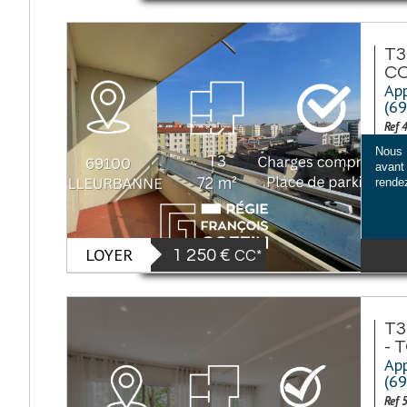
T3
C
App
(6
Ref 
Nous 
avant 
rendez
LOYER
1 250 €
CC*
T3
- 
App
(6
Ref 