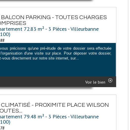
 BALCON PARKING - TOUTES CHARGES
OMPRISES
artement 72.83 m² - 3 Pièces - Villeurbanne
9100)
488
vous précisons qu'une pré-étude de votre dossier sera effectuée
l'organisation d'une visite sur place. Pour déposer votre dossier,
-vous directement sur notre site internet, sur...
Voir le bien
 CLIMATISÉ - PROXIMITE PLACE WILSON
TOUTES...
artement 79.48 m² - 3 Pièces - Villeurbanne
9100)
578