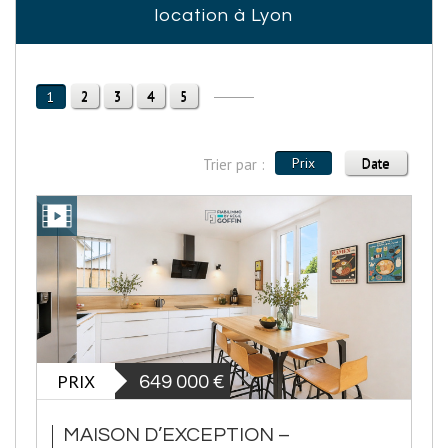
location à Lyon
2
3
4
5
1
Prix
Date
Trier par :
PRIX
649 000
€
MAISON D’EXCEPTION –