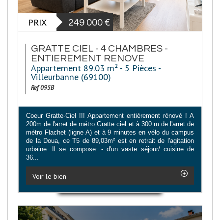
PRIX
249 000
€
GRATTE CIEL - 4 CHAMBRES -
ENTIEREMENT RENOVE
Appartement 89.03 m² - 5 Pièces -
Villeurbanne (69100)
Ref 095B
Coeur Gratte-Ciel !!! Appartement entièrement rénové ! A
200m de l'arret de métro Gratte ciel et à 300 m de l'arret de
métro Flachet (ligne A) et à 9 minutes en vélo du campus
de la Doua, ce T5 de 89,03m² est en retrait de l'agitation
urbaine. Il se compose: - d'un vaste séjour/ cuisine de
36...
Voir le bien