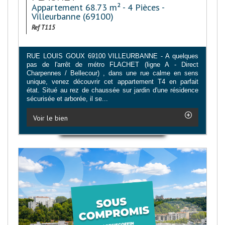
Appartement 68.73 m² - 4 Pièces -
Villeurbanne (69100)
Ref T115
RUE LOUIS GOUX 69100 VILLEURBANNE - A quelques
pas de l'arrêt de métro FLACHET (ligne A - Direct
Charpennes / Bellecour) , dans une rue calme en sens
unique, venez découvrir cet appartement T4 en parfait
état. Situé au rez de chaussée sur jardin d'une résidence
sécurisée et arborée, il se...
Voir le bien