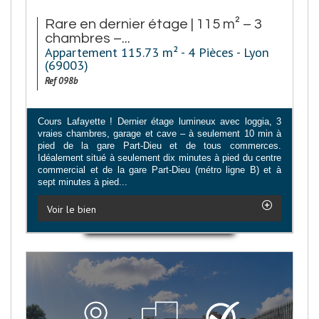
Rare en dernier étage | 115 m² – 3
chambres –...
Appartement 115.73 m² - 4 Pièces - Lyon
(69003)
Ref 098b
Cours Lafayette ! Dernier étage lumineux avec loggia, 3
vraies chambres, garage et cave – à seulement 10 min à
pied de la gare Part-Dieu et de tous commerces.
Idéalement situé à seulement dix minutes à pied du centre
commercial et de la gare Part-Dieu (métro ligne B) et à
sept minutes à pied...
Voir le bien