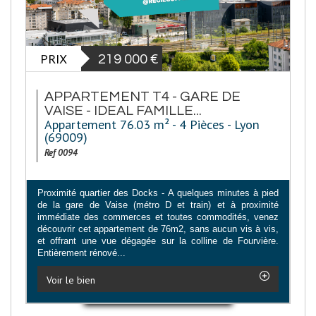
PRIX
219 000
€
APPARTEMENT T4 - GARE DE
VAISE - IDEAL FAMILLE...
Appartement 76.03 m² - 4 Pièces - Lyon
(69009)
Ref 0094
Proximité quartier des Docks - A quelques minutes à pied
de la gare de Vaise (métro D et train) et à proximité
immédiate des commerces et toutes commodités, venez
découvrir cet appartement de 76m2, sans aucun vis à vis,
et offrant une vue dégagée sur la colline de Fourvière.
Entièrement rénové...
Voir le bien