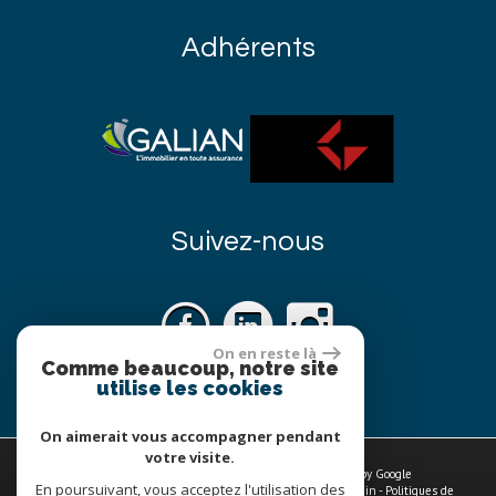
Adhérents
Suivez-nous
On en reste là
Comme beaucoup, notre site
utilise les cookies
On aimerait vous accompagner pendant
votre visite.
© 2026 | Tous droits réservés | Traduction powered by Google
En poursuivant, vous acceptez l'utilisation des
Plan du site
-
Mentions légales
-
Nos honoraires
-
Liens
-
Admin
-
Politiques de