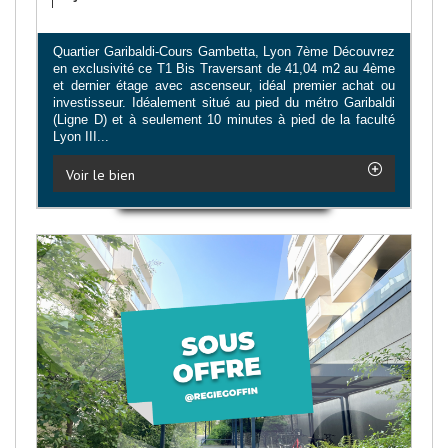
Quartier Garibaldi-Cours Gambetta, Lyon 7ème Découvrez
en exclusivité ce T1 Bis Traversant de 41,04 m2 au 4ème
et dernier étage avec ascenseur, idéal premier achat ou
investisseur. Idéalement situé au pied du métro Garibaldi
(Ligne D) et à seulement 10 minutes à pied de la faculté
Lyon III...
Voir le bien