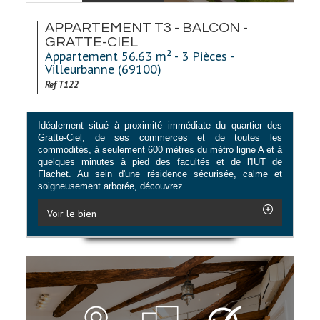
APPARTEMENT T3 - BALCON -
GRATTE-CIEL
Appartement 56.63 m² - 3 Pièces -
Villeurbanne (69100)
Ref T122
Idéalement situé à proximité immédiate du quartier des
Gratte-Ciel, de ses commerces et de toutes les
commodités, à seulement 600 mètres du métro ligne A et à
quelques minutes à pied des facultés et de l'IUT de
Flachet. Au sein d'une résidence sécurisée, calme et
soigneusement arborée, découvrez...
Voir le bien