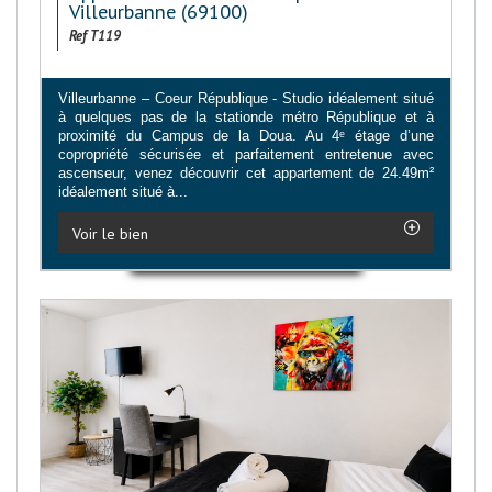
Villeurbanne (69100)
Ref T119
Villeurbanne – Coeur République - Studio idéalement situé
à quelques pas de la stationde métro République et à
proximité du Campus de la Doua. Au 4ᵉ étage d’une
copropriété sécurisée et parfaitement entretenue avec
ascenseur, venez découvrir cet appartement de 24.49m²
idéalement situé à...
Voir le bien