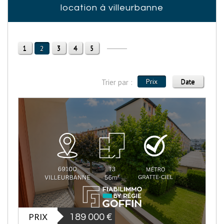
location à villeurbanne
1
3
4
5
2
Prix
Date
Trier par :
PRIX
189 000
€