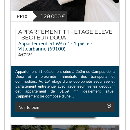
PRIX
129 000
€
APPARTEMENT T1 - ETAGE ELEVE
- SECTEUR DOUA
Appartement 31.69 m² - 1 pièce -
Villeurbanne (69100)
Ref T121
Appartement T1 idéalement situé à 250m du Campus de la
Doua et à proximité immédiate des transports et
commodités. Au 15ᵉ étage d’une copropriété sécurisée et
parfaitement entretenue avec ascenseur, venez découvrir
cet appartement de 31.69 m² idéalement situé.
L’appartement se compose d'une...
Voir le bien