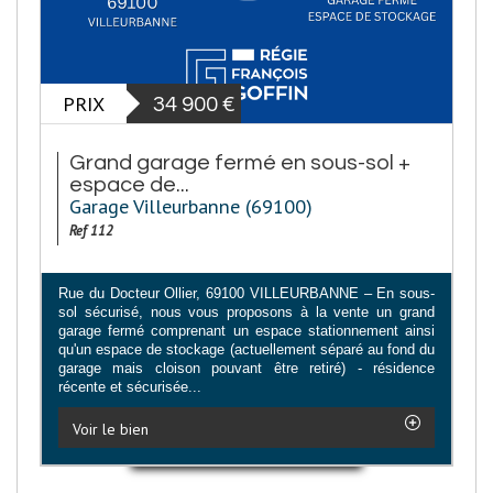
PRIX
34 900
€
Grand garage fermé en sous-sol +
espace de...
Garage Villeurbanne (69100)
Ref 112
Rue du Docteur Ollier, 69100 VILLEURBANNE – En sous-
sol sécurisé, nous vous proposons à la vente un grand
garage fermé comprenant un espace stationnement ainsi
qu'un espace de stockage (actuellement séparé au fond du
garage mais cloison pouvant être retiré) - résidence
récente et sécurisée...
Voir le bien