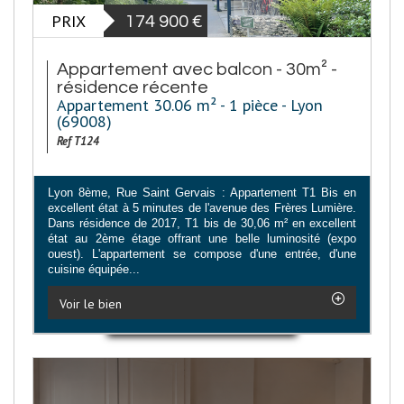
PRIX
174 900
€
Appartement avec balcon - 30m² -
résidence récente
Appartement 30.06 m² - 1 pièce - Lyon
(69008)
Ref T124
Lyon 8ème, Rue Saint Gervais : Appartement T1 Bis en
excellent état à 5 minutes de l'avenue des Frères Lumière.
Dans résidence de 2017, T1 bis de 30,06 m² en excellent
état au 2ème étage offrant une belle luminosité (expo
ouest). L'appartement se compose d'une entrée, d'une
cuisine équipée...
Voir le bien