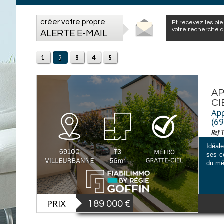
créer votre propre
et recevez les biens correspondants à
votre recherche da
ALERTE E-MAIL
1
3
4
5
2
AP
CI
App
(6
Ref 
Idéal
ses c
du mét
PRIX
189 000
€