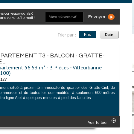
Envoyer
ns votre boîte mail !
Prix
Date
Trier par :
PARTEMENT T3 - BALCON - GRATTE-
EL
artement 56.63 m² - 3 Pièces - Villeurbanne
9100)
T122
ement situé à proximité immédiate du quartier des Gratte-Ciel, de
ommerces et de toutes les commodités, à seulement 600 mètres
ro ligne A et à quelques minutes à pied des facultés...
Voir le bien