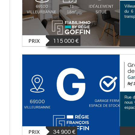
Ville
du 6 
transp
PRIX
115 000
€
Gr
de.
Gar
Ref 
Rue d
nous 
espac
PRIX
34 900
€