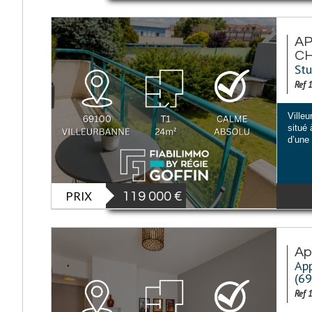
AP
CH
Stu
Ref 
Ville
situé
d’une 
PRIX
119 000
€
Ap
App
(6
Ref 