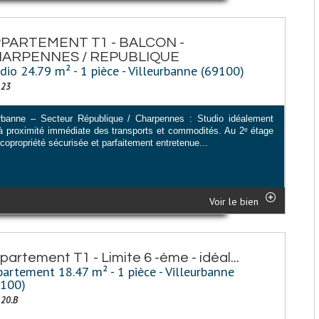
PARTEMENT T1 - BALCON -
ARPENNES / REPUBLIQUE
dio 24.79 m² - 1 pièce - Villeurbanne (69100)
123
urbanne – Secteur République / Charpennes : Studio idéalement
 à proximité immédiate des transports et commodités. Au 2ᵉ étage
copropriété sécurisée et parfaitement entretenue...
Voir le bien
partement T1 - Limite 6 -ème - idéal...
artement 18.47 m² - 1 pièce - Villeurbanne
9100)
120.B