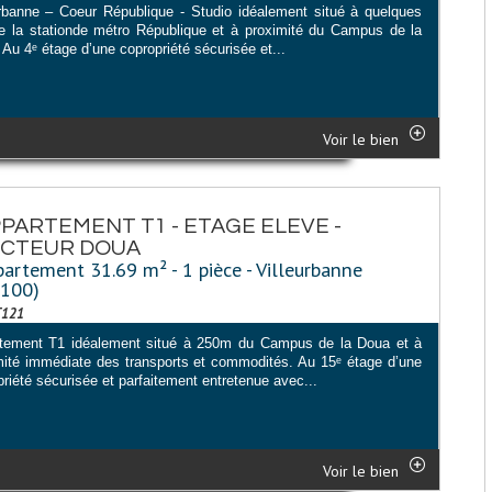
urbanne – Coeur République - Studio idéalement situé à quelques
e la stationde métro République et à proximité du Campus de la
Au 4ᵉ étage d’une copropriété sécurisée et...
Voir le bien
PARTEMENT T1 - ETAGE ELEVE -
ECTEUR DOUA
artement 31.69 m² - 1 pièce - Villeurbanne
9100)
T121
tement T1 idéalement situé à 250m du Campus de la Doua et à
mité immédiate des transports et commodités. Au 15ᵉ étage d’une
riété sécurisée et parfaitement entretenue avec...
Voir le bien