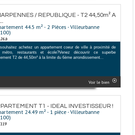
ARPENNES / REPUBLIQUE - T2 44,50m² A
..
artement 44.5 m² - 2 Pièces - Villeurbanne
9100)
126.b
souhaitez achetez un appartement coeur de ville à proximité de
 métro, restaurants et école?Venez découvrir ce superbe
tement T2 de 44,50m² à la limite du 6ème arrondissement...
Voir le bien
PARTEMENT T1 - IDEAL INVESTISSEUR !
artement 24.49 m² - 1 pièce - Villeurbanne
9100)
T119