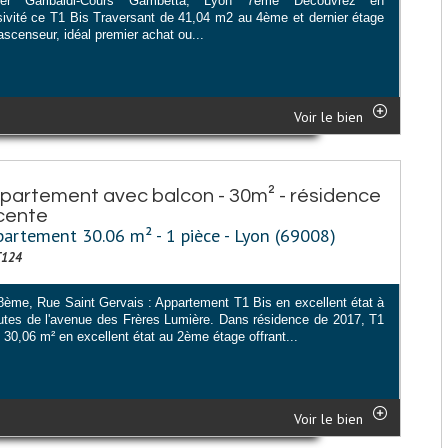
tier Garibaldi-Cours Gambetta, Lyon 7ème Découvrez en
sivité ce T1 Bis Traversant de 41,04 m2 au 4ème et dernier étage
scenseur, idéal premier achat ou...
Voir le bien
partement avec balcon - 30m² - résidence
cente
artement 30.06 m² - 1 pièce - Lyon (69008)
T124
8ème, Rue Saint Gervais : Appartement T1 Bis en excellent état à
utes de l'avenue des Frères Lumière. Dans résidence de 2017, T1
 30,06 m² en excellent état au 2ème étage offrant...
Voir le bien