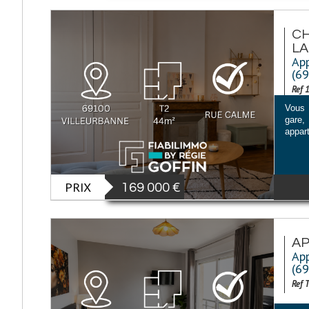
CH
LA.
App
(6
Ref 
Vous 
gare,
appar
PRIX
169 000
€
AP
App
(6
Ref 