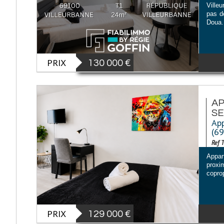
Ville
pas d
Doua. 
PRIX
130 000
€
AP
S
App
(6
Ref 
Appar
proxi
coprop
PRIX
129 000
€