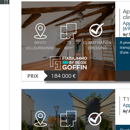
Ap
cl
App
(6
Ref 
A pro
trans
d'une
PRIX
184 000
€
T1
App
Ref 