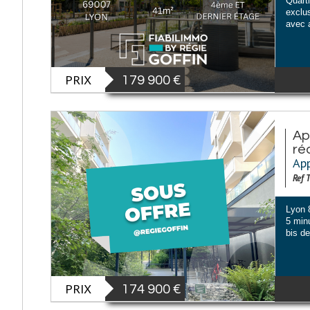
Quar
exclu
avec a
PRIX
179 900
€
Ap
ré
App
Ref 
Lyon 
5 min
bis de
PRIX
174 900
€