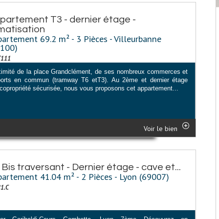
partement T3 - dernier étage -
imatisation
artement 69.2 m² - 3 Pièces - Villeurbanne
9100)
T111
ximité de la place Grandclément, de ses nombreux commerces et
ports en commun (tramway T6 etT3). Au 2ème et dernier étage
 copropriété sécurisée, nous vous proposons cet appartement...
Voir le bien
 Bis traversant - Dernier étage - cave et...
artement 41.04 m² - 2 Pièces - Lyon (69007)
81.C