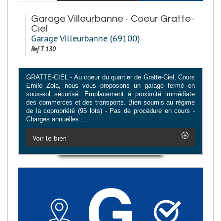
Garage Villeurbanne - Coeur Gratte-
Ciel
Garage Villeurbanne (69100)
Ref T 130
GRATTE-CIEL - Au coeur du quartier de Gratte-Ciel, Cours
Emile Zola, nous vous proposons un garage fermé en
sous-sol sécurisé. Emplacement à proximité immédiate
des commerces et des transports. Bien soumis au régime
de la copropriété (95 lots) - Pas de procédure en cours -
Charges annuelles :...
Voir le bien