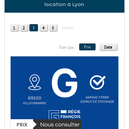
location à Lyon
1
2
4
5
3
Prix
Date
Trier par :
PRIX
Nous consulter