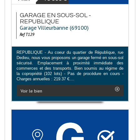
GARAGE EN SOUS-SOL -
REPUBLIQUE
Garage Villeurbanne (69100)
Ref T129
REPUBLIQUE - Au coeur du quartier de République, rue
Dedieu, nous vous proposons un garage fermé en sous-sol
sécurisé. Emplacement à proximité immédiate des
commerces et des transports. Bien soumis au régime de
la copropriété (102 lots) - Pas de procédure en cours -
Charges annuelles : 219.37 €....
Voir le bien