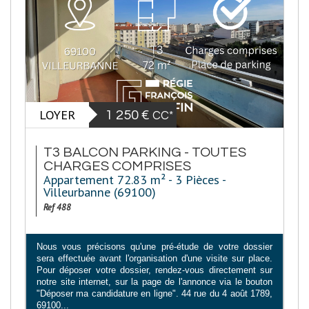
LOYER
1 250 €
CC*
T3 BALCON PARKING - TOUTES
CHARGES COMPRISES
Appartement 72.83 m² - 3 Pièces -
Villeurbanne (69100)
Ref 488
Nous vous précisons qu'une pré-étude de votre dossier
sera effectuée avant l'organisation d'une visite sur place.
Pour déposer votre dossier, rendez-vous directement sur
notre site internet, sur la page de l'annonce via le bouton
"Déposer ma candidature en ligne". 44 rue du 4 août 1789,
69100...