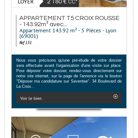
LOYER
2 180 €
CC*
APPARTEMENT T5 CROIX ROUSSE
- 143.92m² avec...
Appartement 143.92 m² - 5 Pièces - Lyon
(69001)
Ref 131
Nous vous précisons qu'une pré-étude de votre dossier
sera effectuée avant l'organisation d'une visite sur place.
Pour déposer votre dossier, rendez-vous directement sur
notre site internet, sur la page de l'annonce via le bouton
"Déposer ma candidature sur Seventee". 34 Boulevard de
La Croix...
Voir le bien