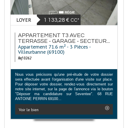
LOYER
1 133,28 €
CC*
APPARTEMENT T3 AVEC
TERRASSE - GARAGE - SECTEUR...
Appartement 71.6 m² - 3 Pièces -
Villeurbanne (69100)
Ref 0262
Nous vous précisons qu'une pré-étude de votre dossier
sera effectuée avant l'organisation d'une visite sur place.
Pour déposer votre dossier, rendez-vous directement sur
notre site internet, sur la page de l'annonce via le bouton
"Déposer ma candidature sur Seventee". 68 RUE
ANTOINE PERRIN 69100...
Voir le bien