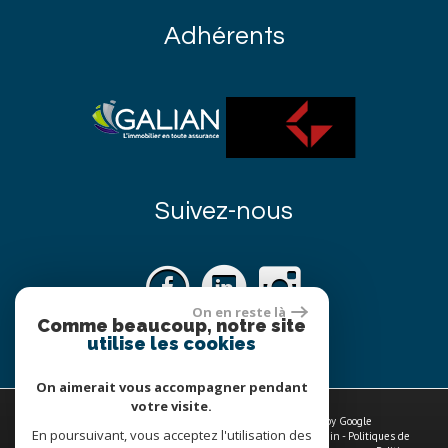
Adhérents
Suivez-nous
On en reste là
Comme beaucoup, notre site
utilise les cookies
On aimerait vous accompagner pendant
votre visite.
© 2026 | Tous droits réservés | Traduction powered by Google
En poursuivant, vous acceptez l'utilisation des
Plan du site
-
Mentions légales
-
Nos honoraires
-
Liens
-
Admin
-
Politiques de