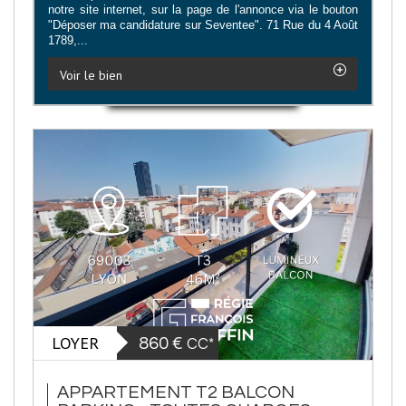
notre site internet, sur la page de l'annonce via le bouton
"Déposer ma candidature sur Seventee". 71 Rue du 4 Août
1789,...
Voir le bien
LOYER
860 €
CC*
APPARTEMENT T2 BALCON