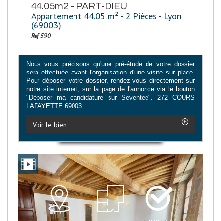
44.05m2 - PART-DIEU
Appartement 44.05 m² - 2 Pièces - Lyon
(69003)
Ref 590
Nous vous précisons qu'une pré-étude de votre dossier
sera effectuée avant l'organisation d'une visite sur place.
Pour déposer votre dossier, rendez-vous directement sur
notre site internet, sur la page de l'annonce via le bouton
"Déposer ma candidature sur Seventee". 272 COURS
LAFAYETTE 69003...
Voir le bien