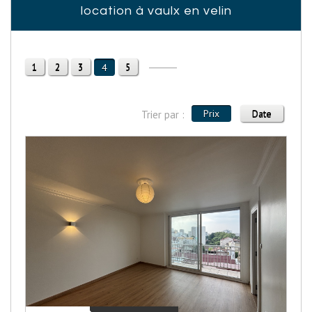
location à vaulx en velin
1
2
3
5
4
Prix
Date
Trier par :