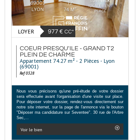
LOYER
977 €
CC*
COEUR PRESQU'ILE - GRAND T2
PLEIN DE CHARME
Appartement 74.27 m² - 2 Pièces - Lyon
(69001)
Ref 0328
Nous vous précisons qu'une pré-étude de votre dossier
sera effectuée avant l'organisation d'une visite sur place.
Pour déposer votre dossier, rendez-vous directement sur
notre site internet, sur la page de l'annonce via le bouton
"Déposer ma candidature sur Seventee". 30 rue de l'Arbre
Sec,...
Voir le bien