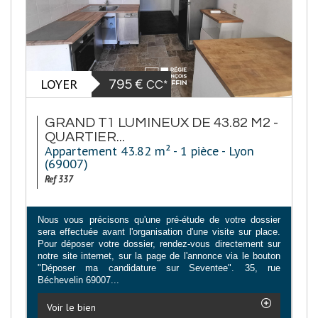
LOYER
795 €
CC*
GRAND T1 LUMINEUX DE 43.82 M2 -
QUARTIER...
Appartement 43.82 m² - 1 pièce - Lyon
(69007)
Ref 337
Nous vous précisons qu'une pré-étude de votre dossier
sera effectuée avant l'organisation d'une visite sur place.
Pour déposer votre dossier, rendez-vous directement sur
notre site internet, sur la page de l'annonce via le bouton
"Déposer ma candidature sur Seventee". 35, rue
Béchevelin 69007...
Voir le bien