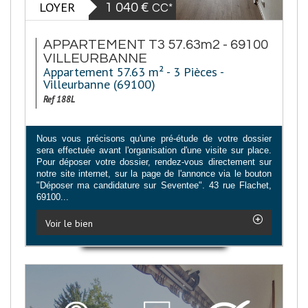
LOYER
1 040 €
CC*
APPARTEMENT T3 57.63m2 - 69100
VILLEURBANNE
Appartement 57.63 m² - 3 Pièces -
Villeurbanne (69100)
Ref 188L
Nous vous précisons qu'une pré-étude de votre dossier
sera effectuée avant l'organisation d'une visite sur place.
Pour déposer votre dossier, rendez-vous directement sur
notre site internet, sur la page de l'annonce via le bouton
"Déposer ma candidature sur Seventee". 43 rue Flachet,
69100...
Voir le bien