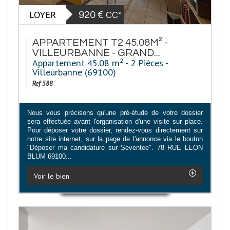
LOYER
920 €
CC*
APPARTEMENT T2 45.08M² -
VILLEURBANNE - GRAND...
Appartement 45.08 m² - 2 Pièces -
Villeurbanne (69100)
Ref 588
Nous vous précisons qu'une pré-étude de votre dossier
sera effectuée avant l'organisation d'une visite sur place.
Pour déposer votre dossier, rendez-vous directement sur
notre site internet, sur la page de l'annonce via le bouton
"Déposer ma candidature sur Seventee". 78 RUE LEON
BLUM 69100...
Voir le bien