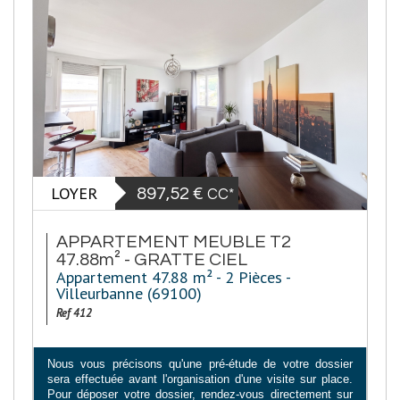
LOYER
897,52 €
CC*
APPARTEMENT MEUBLE T2
47.88m² - GRATTE CIEL
Appartement 47.88 m² - 2 Pièces -
Villeurbanne (69100)
Ref 412
Nous vous précisons qu'une pré-étude de votre dossier
sera effectuée avant l'organisation d'une visite sur place.
Pour déposer votre dossier, rendez-vous directement sur