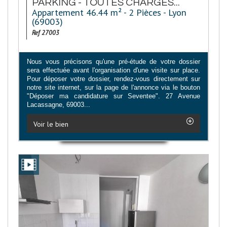
PARKING - TOUTES CHARGES...
Appartement 46.44 m² - 2 Pièces - Lyon
(69003)
Ref 27003
Nous vous précisons qu'une pré-étude de votre dossier
sera effectuée avant l'organisation d'une visite sur place.
Pour déposer votre dossier, rendez-vous directement sur
notre site internet, sur la page de l'annonce via le bouton
"Déposer ma candidature sur Seventee". 27 Avenue
Lacassagne, 69003...
Voir le bien